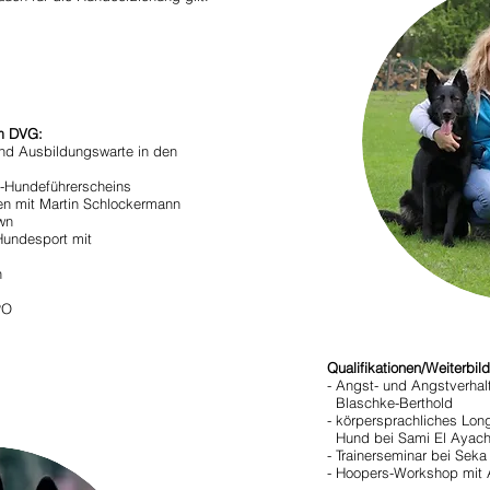
im DVG:
 und Ausbildungswarte in den
-Hundeführerscheins
ren mit Martin Schlockermann
wn
Hundesport mit
n
PO
Qualifikationen/Weiterbil
- Angst- und Angstverhalt
Blaschke-Berthold
- körpersprachliches Lon
Hund bei Sami El Ayach
- Trainerseminar bei Se
- Hoopers-Workshop mit 