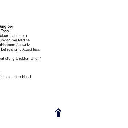
dung bei
Fasel:
inekurs nach dem
ur-dog bei Nadine
 (Hoopers Schweiz
er- Lehrgang 1, Abschluss
ertiefung Clicktertrainer 1
:
h
interessierte Hund