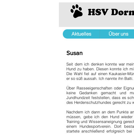
Aktuelles
Über uns
Susan
Seit dem ich denken konnte war mein
Hund zu haben. Diesen konnte ich mir
Die Wahl fiel auf einen Kaukasier-Mü
er so süß aussah. Ich nannte ihn Balti.
Über Rasseeigenschaften oder Eignu
keine Gedanken gemacht und mu
Jundhundzeit feststellen, dass es sc
des Herdenschutzhundes gerecht zu 
Nachdem ich dann an dem Punkte an
müssen, gebe ich den Hund wieder
Training und Wissensaneignung gerecht
einem Hundesportverein. Dort best
startete anschließend erfolgreich be