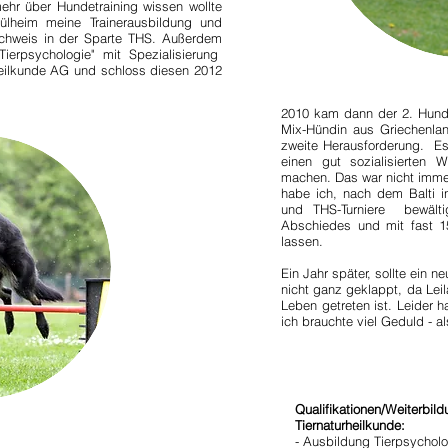
ehr über Hundetraining wissen wollte
lheim meine Trainerausbildung und
chweis in der Sparte THS. Außerdem
Tierpsychologie" mit Spezialisierung
heilkunde AG und schloss diesen 2012
2010 kam dann der 2. Hund 
Mix-Hündin aus Griechenlan
zweite Herausforderung. E
einen gut sozialisierten 
machen. Das war nicht immer 
habe ich, nach dem Balti 
und THS-Turniere bewälti
Abschiedes und mit fast 1
lassen.
Ein Jahr später, sollte ein
nicht ganz geklappt, da Leil
Leben getreten ist. Leider h
ich brauchte viel Geduld - a
Qualifikationen/Weiterbil
Tiernaturheilkunde:
- Ausbildung Tierpsycholo