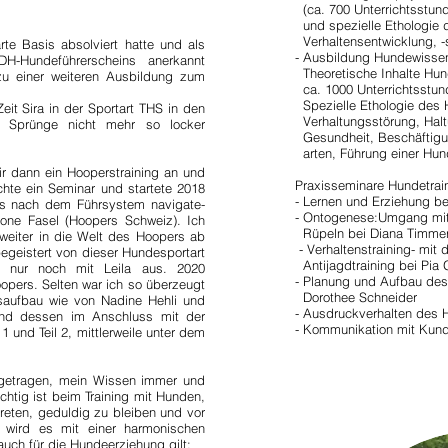
(ca. 700 Unterrichtsstun
und spezielle Etholog
Verhaltensentwicklung, -
e Basis absolviert hatte und als
- Ausbildung Hundewisse
-Hundeführerscheins anerkannt
Theoretische Inhalte Hun
zu einer weiteren Ausbildung zum
ca. 1000 Unterrichtsstun
Spezielle Ethologie des
eit Sira in der Sportart THS in den
Verhaltungsstörung, Halt
 Sprünge nicht mehr so locker
Gesundheit, Beschäftigu
arten, Führung einer Hun
ir dann ein Hooperstraining an und
Praxisseminare Hundetrain
chte ein Seminar und startete 2018
- Lernen und Erziehung b
urs nach dem Führsystem navigate-
- Ontogenese:Umgang mit
one Fasel (Hoopers Schweiz). Ich
Rüpeln bei Diana Timme
weiter in die Welt des Hoopers ab
- Verhaltenstraining- m
egeistert von dieser Hundesportart
Antijagdtraining bei Pia 
le nur noch mit Leila aus. 2020
- Planung und Aufbau des
oopers.
​
Selten war ich so überzeugt
Dorothee Schneider
gsaufbau wie von Nadine Hehli und
- Ausdruckverhalten des 
und dessen im Anschluss mit der
- Kommunikation mit Kund
1 und Teil 2, mittlerweile unter dem
getragen, mein Wissen immer und
chtig ist beim Training mit Hunden,
treten, geduldig zu bleiben und vor
 wird es mit einer harmonischen
uch für die Hundeerziehung gilt: