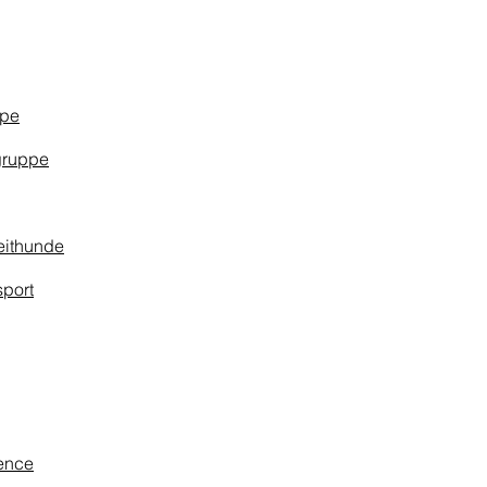
pe
ruppe
eithunde
sport
ence