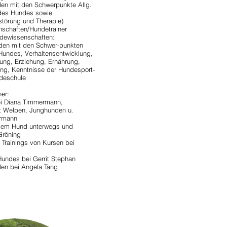
den mit den Schwerpunkte Allg.
ie des Hundes sowie
störung und Therapie)
nschaften/Hundetrainer
dewissenschaften:
den mit den Schwer-punkten
 Hundes, Verhaltensentwicklung,
ung, Erziehung, Ernährung,
ng, Kenntnisse der Hundesport-
deschule
er:
ei Diana Timmermann,
 Welpen, Junghunden u.
rmann
it dem Hund unterwegs und
Gröning
 Trainings von Kursen bei
Hundes bei Gerrit Stephan
en bei Angela Tang