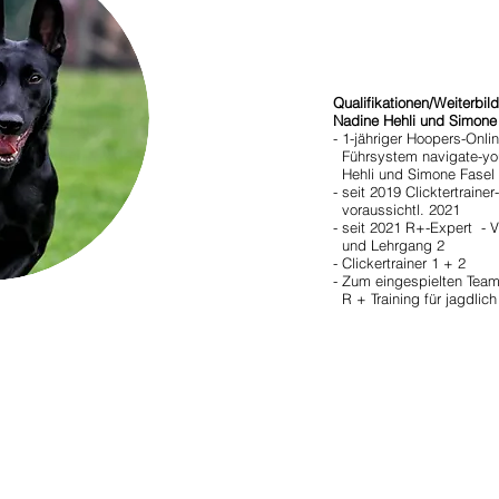
Qualifikationen/Weiterbil
Nadine Hehli und Simone 
- 1-jähriger Hoopers-Onl
Führsystem navigate-yo
Hehli und Simone Fasel
- seit 2019 Clicktertrain
voraussichtl. 2021
- seit 2021 R+-Expert - V
und Lehrgang 2
- Clickertrainer 1 + 2
- Zum eingespielten Team
R + Training für jagdlic