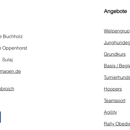
Angebote
Welpengrup
e Buchholz​
Junghundeg
e Oppenhorst
Grundkurs
 Sulaj
Basis / Begl
rmagen.de
Turnierhund
broich
Hoopers
Teamsport
Agility
Rally Obedi