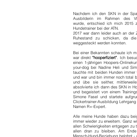
Nachdem ich den SKN in der Spart
Ausbilderin im Rahmen des VDH
wurde, entschied ich mich 2015 
Hundetrainer bei der ATN.
2017 war dann leider auch an der Z
Ruhestand zu schicken, da die
weggesteckt werden konnten.
Bei einer Bekannten schaute ich m
war direkt
"hooperfiziert"
. Ich besu
einen 1-jährigen Hoopers-Onlinek
your-dog bei Nadine Heli und Sim
tauchte mit beiden Hunden immer 
und war und bin immer noch total b
und übe sie seither, mittlerwei
absolvierte ich dann des SKN in H
und begeistert von einem Trainin
Simone Fasel und startete aufgr
Clickertrainer-Ausbildung Lehrgang 
Namen R+-Expert.
Alle meine Hunde haben dazu bei
immer wieder zu erweitern. Ganz wi
allen Schwierigkeiten entgegen zu 
allen dran zu bleiben. Am Ende
Mensch-Hund-Beziehung belohnt - a