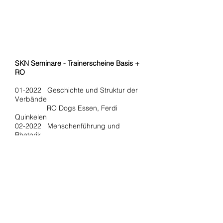
SKN Seminare - Trainerscheine Basis +
RO
01-2022 Geschichte und Struktur der
Verbände
RO Dogs Essen, Ferdi
Quinkelen
02-2022
Menschenführung und
Rhetorik
RO Dogs Essen, Ferdi
Quinkelen
02-2022 Versicherung + Recht
Online-Seminar, Harald Geber
02-2022 Rally Obedience in Theorie &
Praxis
RO Dogs Essen, Ferdi
Quinkelen (2 Tage)
03-2022 1. Hilfe am Hund