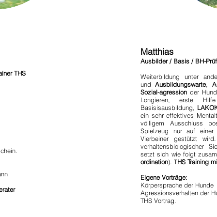
Matthias
Ausbilder / Basis / BH-Prüf
rainer THS
Weiterbildung unter an
und
Ausbildungswarte
,
A
Sozial-agression
der Hunde
Longieren, erste Hi
Basisisausbildung,
LAKO
ein sehr effektives Mental
völligem Ausschluss pos
Spielzeug nur auf einer
Vierbeiner gestützt wir
verhaltensbiologischer Si
hein.
setzt sich wie folgt zusa
ordination
). T
HS Training m
nn
Eigene Vorträge:
Körpersprache der Hunde
rater
Agressionsverhalten der 
THS Vortrag.