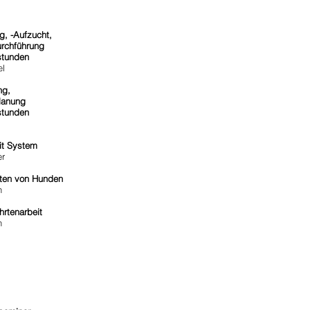
g, -Aufzucht,
Durchführung
unden
l
ng,
lanung
unden
it System
r
lten von Hunden
n
rtenarbeit
n