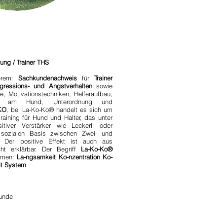
ung / Trainer THS
derem:
Sachkundenachweis
für
Trainer
gressions- und Angstverhalten
sowie
, Motivationstechniken, Helferaufbau,
lfe am Hund, Unterordnung und
KO
,
bei La-Ko-Ko® handelt es sich um
training für Hund und Halter, das unter
itiver Verstärker wie Leckerli oder
 sozialen Basis zwischen Zwei- und
d. Der positive Effekt ist auch aus
cht erklärbar. Der Begriff
La-Ko-Ko®
mmen:
La-ngsamkeit Ko-nzentration Ko-
it System
.
Hunde