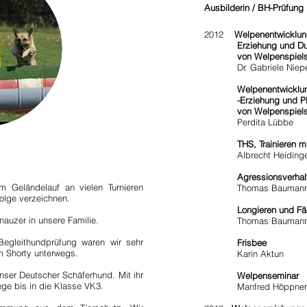
Ausbilderin / BH-Prüfung
2012
Welpenentwicklun
Erziehung und 
von Welpenspielst
Dr. Gabriele Niepe
Welpenentwicklu
-Erziehung und
P
von Welpenspielst
Perdita Lübbe
THS, Trainieren m
Albrecht Heidinge
Agressionsverha
m Geländelauf an vielen Turnieren
Thomas Bauman
olge verzeichnen.
Longieren und Fäh
auzer in unsere Familie.
Thomas Bauman
egleithundprüfung waren wir sehr
Frisbee
m Shorty unterwegs.
Karin Aktun
nser Deutscher Schäferhund. Mit ihr
Welpenseminar
ge bis in die Klasse VK3.
Manfred Höppner