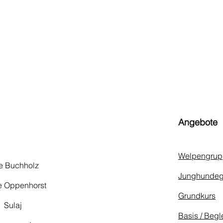
Angebote
Welpengrup
e Buchholz​
Junghundeg
e Oppenhorst
Grundkurs
 Sulaj
Basis / Begl