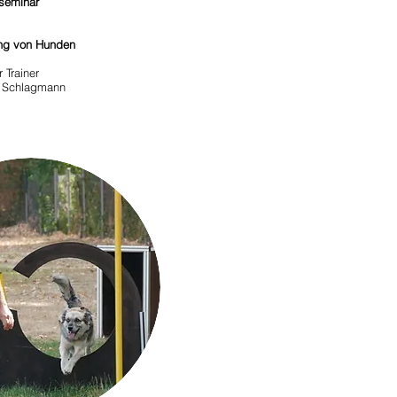
seminar
ng von Hunden
r Trainer
chlagmann