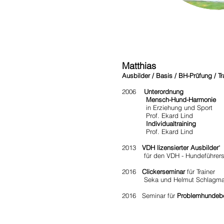
Matthias
Ausbilder / Basis / BH-Prüfung / T
2006
Unterordnung
Mensch-Hund-Harmonie
in Erziehung und Sport
Prof. Ekard Lind
Individualtraining
Prof. Ekard Lind
2013
V
DH lizensierter Ausbilder
"
für den VDH - Hundeführersc
2016
Clickerseminar
für Trainer
Seka und Helmut Schlagma
2016 Seminar für
Problemhundebe